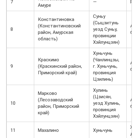
7
—
Реч
Амуре
Суньу
Константиновка
(Сыцзитунь
(Константиновский
Ав
8
уезд Суньу,
район, Амурская
бил
провинции
область)
Хэйлунцзян)
Хуньчунь
Краскимо
(Чанлинцзы,
Ав
9
(Краскинский район,
г. Хуньчунь,
би
Приморский край)
провинция
Цзилинь)
Хулинь
Марково
(Цзисян,
(Лесозаводский
Ав
10
уезд Хулинь,
район, Приморский
би
провинция
край)
Хэйлунцзян)
Же
11
Махалино
Хуньчунь
до