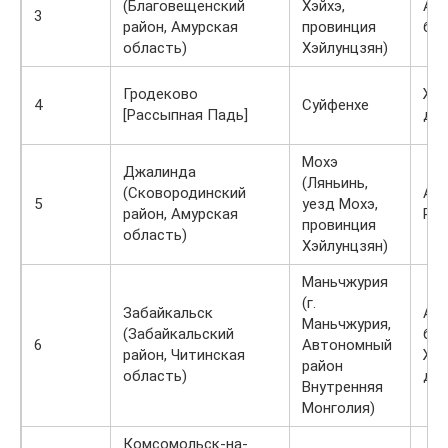
(Благовещенский
Хэйхэ,
Ав
3
район, Амурская
провинция
бил
область)
Хэйлунцзян)
Гродеково
Же
4
Суйфенхе
[Рассыпная Падь]
до
Мохэ
Джалинда
(Ляньинь,
(Сковородинский
Ав
5
уезд Мохэ,
район, Амурская
Реч
провинция
область)
Хэйлунцзян)
Маньчжурия
(г.
Забайкальск
Ав
Маньчжурия,
(Забайкальский
би
6
Автономный
район, Читинская
Же
район
область)
до
Внутренняя
Монголия)
Комсомольск-на-