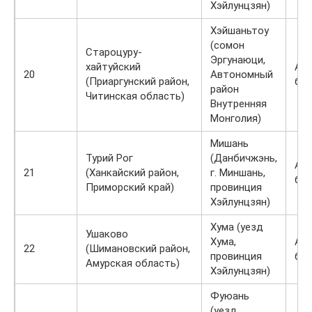
Хэйлунцзян)
Хэйшаньтоу
(сомон
Староцуру-
Эргунаюци,
хайтуйский
Ав
20
Автономный
(Приаргунский район,
би
район
Читинская область)
Внутренняя
Монголия)
Мишань
Турий Рог
(Данбичжэнь,
Ав
21
(Ханкайский район,
г. Миншань,
би
Приморский край)
провинция
Хэйлунцзян)
Хума (уезд
Ушаково
Хума,
Ав
22
(Шимановский район,
провинция
бил
Амурская область)
Хэйлунцзян)
Фуюань
(уезд