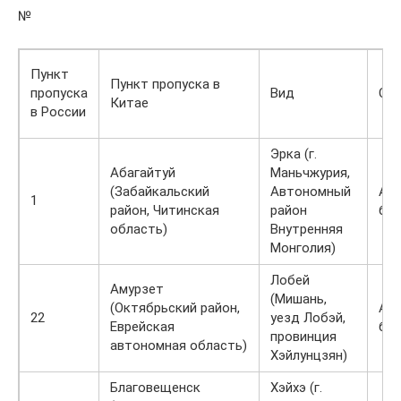
№
Пункт
Пункт пропуска в
пропуска
Вид
Ста
Китае
в России
Эрка (г.
Абагайтуй
Маньчжурия,
(Забайкальский
Автономный
Ав
1
район, Читинская
район
би
область)
Внутренняя
Монголия)
Лобей
Амурзет
(Мишань,
(Октябрьский район,
Ав
22
уезд Лобэй,
Еврейская
бил
провинция
автономная область)
Хэйлунцзян)
Благовещенск
Хэйхэ (г.