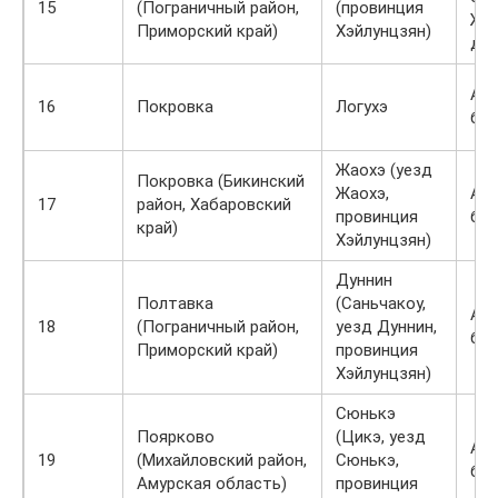
15
(Пограничный район,
(провинция
Же
Приморский край)
Хэйлунцзян)
до
Ав
16
Покровка
Логухэ
би
Жаохэ (уезд
Покровка (Бикинский
Жаохэ,
Ав
17
район, Хабаровский
провинция
би
край)
Хэйлунцзян)
Дуннин
Полтавка
(Саньчакоу,
Ав
18
(Пограничный район,
уезд Дуннин,
би
Приморский край)
провинция
Хэйлунцзян)
Сюнькэ
Поярково
(Цикэ, уезд
Ав
19
(Михайловский район,
Сюнькэ,
бил
Амурская область)
провинция