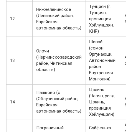
Тунцзян (г.
Нижнеленинское
Тунцзян,
(Ленинский район,
Ав
12
провинция
Еврейская
бил
Хэйлунцзян,
автономная область)
КНР)
Шивэй
(сомон
Олочи
Эргунаюци,
(Нерчинскозаводский
Ав
13
Автономный
район, Читинская
би
район
область)
Внутренняя
Монголия)
Цзяинь
Пашково (о
(Чаоян, уезд
(Облучинский район,
Ав
14
Цзяинь,
Еврейская
бил
провинция
автономная область)
Хэйлунцзян)
Ав
Пограничный
Суйфеньхэ
би