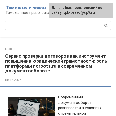
Перейти
Таможня и закон
Для любых предложений по
к
Таможенное право: законы и их применение
сайту: tpk-pravo@cp9.ru
контенту
Поиск:
Главная
Сервис проверки договоров как инструмент
повышения юридической грамотности: роль
платформы noroots.ru в современном
документообороте
06.12.2025
Современный
документооборот
развивается в условиях
стремительной