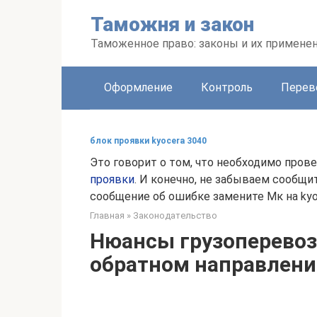
Перейти
Таможня и закон
к
контенту
Таможенное право: законы и их примене
Оформление
Контроль
Перев
блок проявки kyocera 3040
Это говорит о том, что необходимо пров
проявки
. И конечно, не забываем сообщ
сообщение об ошибке замените Мк на kyo
Главная
»
Законодательство
Нюансы грузоперевозо
обратном направлен