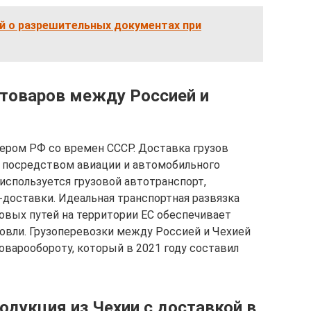
й о разрешительных документах при
товаров между Россией и
ером РФ со времен СССР. Доставка грузов
 посредством авиации и автомобильного
 используется грузовой автотранспорт,
доставки. Идеальная транспортная развязка
говых путей на территории ЕС обеспечивает
овли. Грузоперевозки между Россией и Чехией
варообороту, который в 2021 году составил
одукция из Чехии с доставкой в