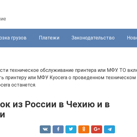
ние
озка грузов
Платежи
Законодательство
Нов
ести техническое обслуживание принтера или МФУ. ТО вк
ить принтеру или МФУ Kyocera о проведенном техническом
cera останется.
к из России в Чехию и в
ии