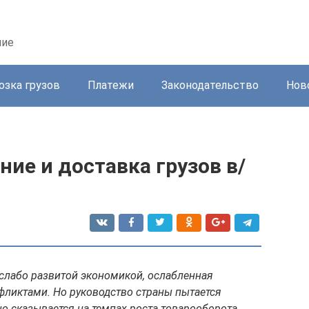
ние
озка грузов
Платежи
Законодательство
Нов
ие и доставка грузов в/
 слабо развитой экономикой, ослабленная
ликтами. Но руководство страны пытается
о сказывается на темпах роста товарооборота.