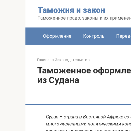
Перейти
Таможня и закон
к
контенту
Таможенное право: законы и их примене
Оформление
Контроль
Перев
Главная
»
Законодательство
Таможенное оформлен
из Судана
Судан – страна в Восточной Африке со
многочисленными политическими конф
исправить положение, что положительн