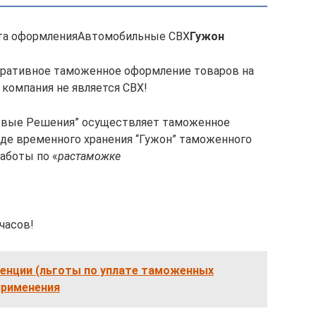
та оформленияАвтомобильные СВХ
Гужон
ративное таможенное оформление товаров на
 компания не является СВХ!
овые Решения” осуществляет таможенное
аде временного хранения “Гужон” таможенного
аботы по «
растаможке
часов!
енции (льготы по уплате таможенных
применения