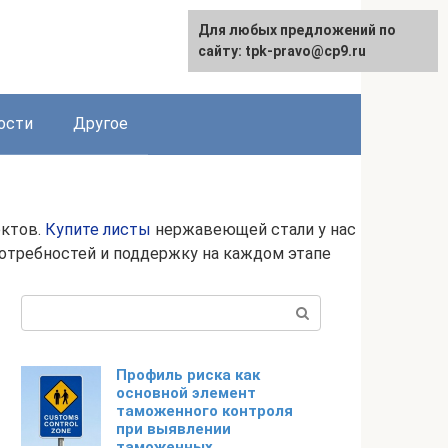
Для любых предложений по
сайту: tpk-pravo@cp9.ru
ости
Другое
ектов.
Купите листы
нержавеющей стали у нас
потребностей и поддержку на каждом этапе
Поиск:
Профиль риска как
основной элемент
таможенного контроля
при выявлении
таможенных