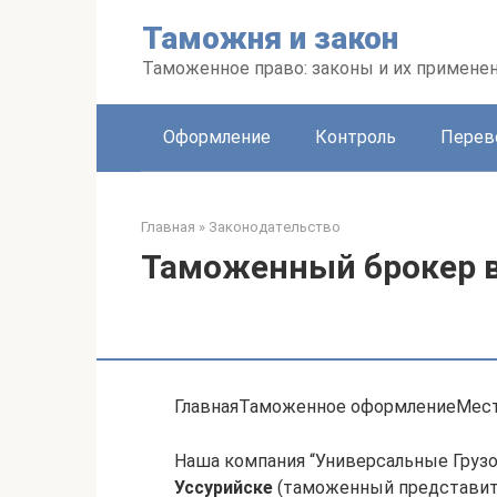
Перейти
Таможня и закон
к
контенту
Таможенное право: законы и их примене
Оформление
Контроль
Перев
Главная
»
Законодательство
Таможенный брокер в
ГлавнаяТаможенное оформлениеМест
Наша компания “Универсальные Груз
Уссурийске
(таможенный представите