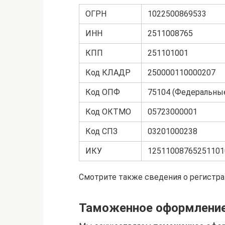
ОГРН
1022500869533
ИНН
2511008765
КПП
251101001
Код КЛАДР
250000110000207
Код ОПФ
75104 (Федеральны
Код ОКТМО
05723000001
Код СПЗ
03201000238
ИКУ
12511008765251101
Смотрите также сведения о регист
Таможенное оформление