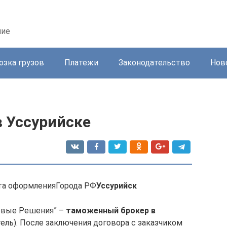
ние
озка грузов
Платежи
Законодательство
Нов
 Уссурийске
а оформленияГорода РФ
Уссурийск
овые Решения” –
таможенный брокер в
ль). После заключения договора с заказчиком