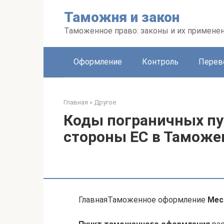
Перейти
Таможня и закон
к
контенту
Таможенное право: законы и их примене
Оформление
Контроль
Перев
Главная
»
Другое
Коды пограничных пу
стороны ЕС в Тамож
ГлавнаяТаможенное оформление
Мес