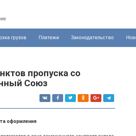
ние
озка грузов
Платежи
Законодательство
Нов
нктов пропуска со
енный Союз
та оформления