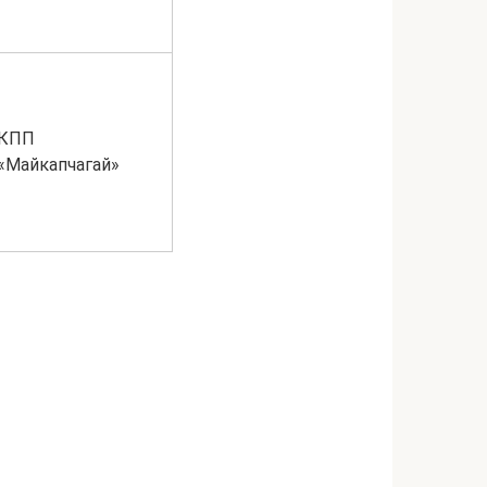
КПП
«Майкапчагай»