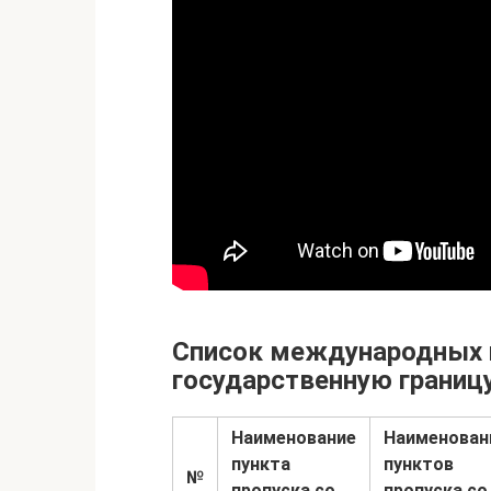
Список международных п
государственную границу
Наименование
Наименован
пункта
пунктов
№
пропуска со
пропуска со