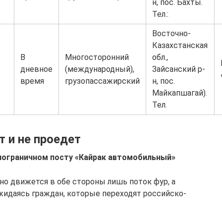
н, пос. Бахты.
Тел.:
Восточно-
Казахстанская
В
Многосторонний
обл.,
дневное
(международный),
Зайсанский р-
время
грузопассажирский
н, пос.
Майкапшагай).
Тел.
т и не проедет
пограничном посту «Кайрак автомобильный»
но движется в обе стороны лишь поток фур, а
жидаясь граждан, которые переходят российско-