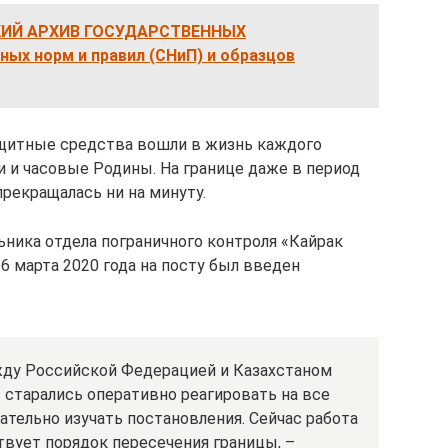
КИЙ АРХИВ ГОСУДАРСТВЕННЫХ
ых норм и правил (СНиП) и образцов
ащитные средства вошли в жизнь каждого
и и часовые Родины. На границе даже в период
рекращалась ни на минуту.
ьника отдела пограничного контроля «Кайрак
6 марта 2020 года на посту был введен
жду Российской Федерацией и Казахстаном
 старались оперативно реагировать на все
ательно изучать постановления. Сейчас работа
твует порядок пересечения границы, –