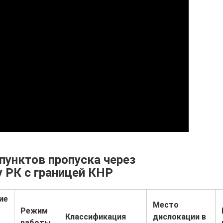
унктов пропуска через
 РК с границей КНР
ие
Место
Режим
Классификация
дислокации в
работы