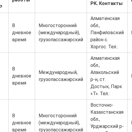
РК. Контакты
Р
Алматинская
В
Многосторонний
обл.,
дневное
(международный),
Панфиловский
время
грузопассажирский
район с.
Хоргос. Тел.:
Алматинская
обл.,
В
Международный,
Алакольский
дневное
грузопассажирский
р-н, ст.
время
Достык, Парк
«Т». Тел.:
Восточно-
Казахстанская
В
Многосторонний
обл.,
дневное
(международный),
Урджарский р-
время
грузопассажирский