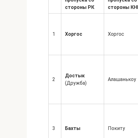
стороны РК
стороны КН
1
Хоргос
Хоргос
Достык
2
Алашанькоу
(Дружба)
3
Бахты
Покиту