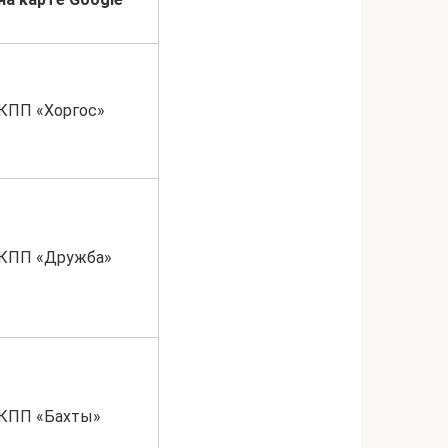
КПП «Хоргос»
КПП «Дружба»
КПП «Бахты»