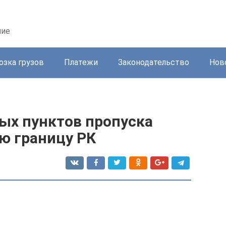
ние
озка грузов
Платежи
Законодательство
Нов
х пунктов пропуска
ю границу РК