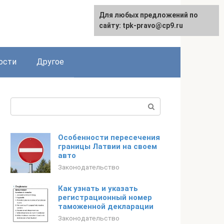
Для любых предложений по
сайту: tpk-pravo@cp9.ru
ости
Другое
Поиск:
Особенности пересечения
границы Латвии на своем
авто
Законодательство
Как узнать и указать
регистрационный номер
таможенной декларации
Законодательство