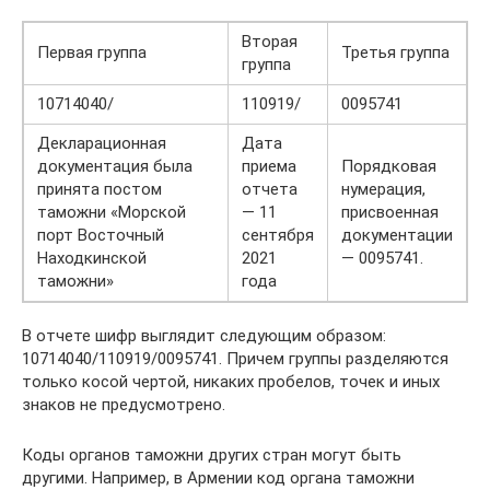
Вторая
Первая группа
Третья группа
группа
10714040/
110919/
0095741
Декларационная
Дата
документация была
приема
Порядковая
принята постом
отчета
нумерация,
таможни «Морской
— 11
присвоенная
порт Восточный
сентября
документации
Находкинской
2021
— 0095741.
таможни»
года
В отчете шифр выглядит следующим образом:
10714040/110919/0095741. Причем группы разделяются
только косой чертой, никаких пробелов, точек и иных
знаков не предусмотрено.
Коды органов таможни других стран могут быть
другими. Например, в Армении код органа таможни