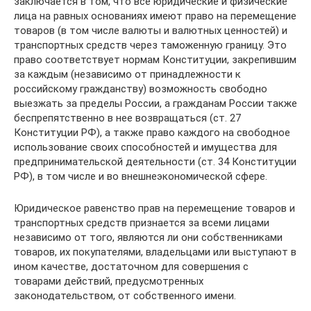
заключается в том, что все юридические и физические
лица на равных основаниях имеют право на перемещение
товаров (в том числе валюты и валютных ценностей) и
транспортных средств через таможенную границу. Это
право соответствует нормам Конституции, закрепившим
за каждым (независимо от принадлежности к
российскому гражданству) возможность свободно
выезжать за пределы России, а гражданам России также
беспрепятственно в нее возвращаться (ст. 27
Конституции РФ), а также право каждого на свободное
использование своих способнос­тей и имущества для
предпринимательской деятель­ности (ст. 34 Конституции
РФ), в том числе и во внеш­неэкономической сфере.
Юридическое равенство прав на перемещение товаров и
транспортных средств при­знается за всеми лицами
независимо от того, являют­ся ли они собственниками
товаров, их покупателями, владельцами или выступают в
ином качестве, доста­точном для совершения с
товарами действий, предус­мотренных
законодательством, от собственного имени.