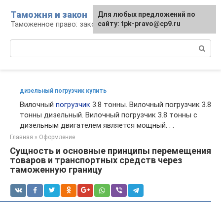
Перейти
Таможня и закон
Для любых предложений по
к
Таможенное право: законы и их применение
сайту: tpk-pravo@cp9.ru
контенту
Поиск:
дизельный погрузчик купить
Вилочный
погрузчик
3.8 тонны. Вилочный погрузчик 3.8
тонны дизельный. Вилочный погрузчик 3.8 тонны с
дизельным двигателем является мощный. . .
Главная
»
Оформление
Сущность и основные принципы перемещения
товаров и транспортных средств через
таможенную границу