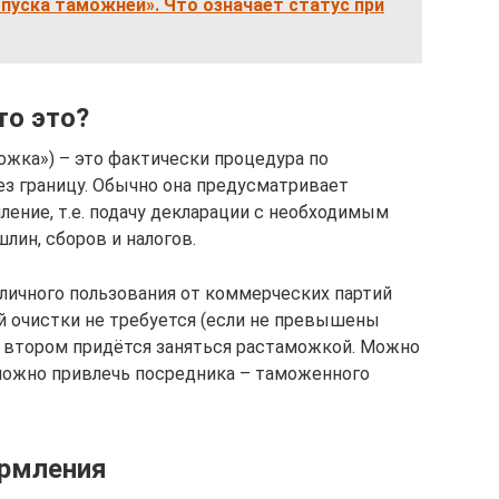
пуска таможней». Что означает статус при
то это?
ожка») – это фактически процедура по
ез границу. Обычно она предусматривает
ние, т.е. подачу декларации с необходимым
лин, сборов и налогов.
 личного пользования от коммерческих партий
й очистки не требуется (если не превышены
во втором придётся заняться растаможкой. Можно
можно привлечь посредника – таможенного
рмления