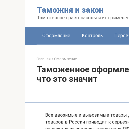
Перейти
Таможня и закон
к
контенту
Таможенное право: законы и их примене
Оформление
Контроль
Перев
Главная
»
Оформление
Таможенное оформле
что это значит
Все ввозимые и вывозимые товары д
товаров в России приводит к серьез
продукции за пределы территории РФ