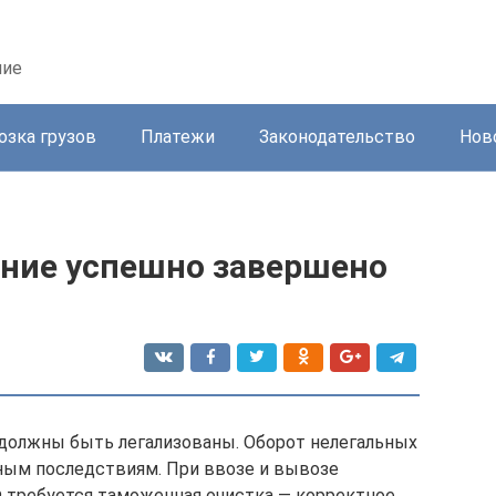
ние
озка грузов
Платежи
Законодательство
Нов
ние успешно завершено
олжны быть легализованы. Оборот нелегальных
ным последствиям. При ввозе и вывозе
 требуется таможенная очистка — корректное