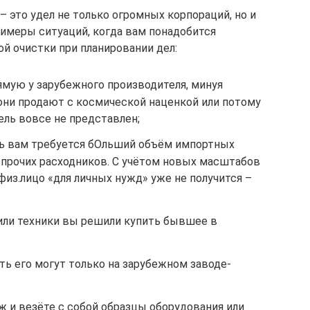
 это удел не только огромных корпораций, но и
римеры ситуаций, когда вам понадобится
 очистки при планировании дел:
ямую у зарубежного производителя, минуя
они продают с космической наценкой или потому
ель вовсе не представлен;
рь вам требуется бОльший объём импортных
прочих расходников. С учётом новых масштабов
физ.лицо «для личных нужд» уже не получится –
или техники вы решили купить бывшее в
ть его могут только на зарубежном заводе-
ж и везёте с собой образцы оборудования или