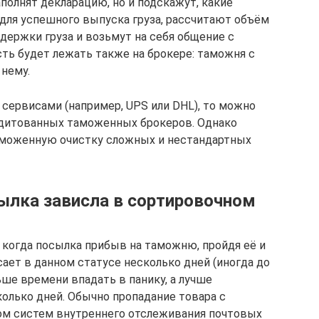
аполнят декларацию, но и подскажут, какие
для успешного выпуска груза, рассчитают объём
держки груза и возьмут на себя общение с
сть будет лежать также на брокере: таможня с
 нему.
 сервисами (например, UPS или DHL), то можно
едитованных таможенных брокеров. Однако
аможенную очистку сложных и нестандартных
сылка зависла в сортировочном
 когда посылка прибыв на таможню, пройдя её и
сает в данном статусе несколько дней (иногда до
ньше времени впадать в панику, а лучше
колько дней. Обычно пропадание товара с
ом систем внутреннего отслеживания почтовых