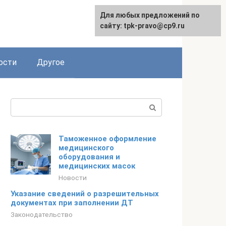
Для любых предложений по
сайту: tpk-pravo@cp9.ru
ости
Другое
Поиск:
Таможенное оформление
медицинского
оборудования и
медицинских масок
Новости
Указание сведений о разрешительных
документах при заполнении ДТ
Законодательство