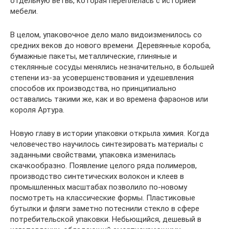
отдельную ветвь, которая переплелась с историей
мебели.
В целом, упаковочное дело мало видоизменилось со
средних веков до нового времени. Деревянные короба,
бумажные пакеты, металлические, глиняные и
стеклянные сосуды менялись незначительно, в большей
степени из-за усовершенствования и удешевления
способов их производства, но принципиально
оставались такими же, как и во времена фараонов или
короля Артура.
Новую главу в истории упаковки открыла химия. Когда
человечество научилось синтезировать материалы с
заданными свойствами, упаковка изменилась
скачкообразно. Появление целого ряда полимеров,
производство синтетических волокон и клеев в
промышленных масштабах позволило по-новому
посмотреть на классические формы. Пластиковые
бутылки и фляги заметно потеснили стекло в сфере
потребительской упаковки. Небьющийся, дешевый в