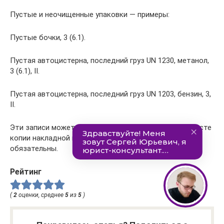
Пустые и неочищенные упаковки — примеры:
Пустые бочки, 3 (6.1).
Пустая автоцистерна, последний груз UN 1230, метанол,
3 (6.1), II.
Пустая автоцистерна, последний груз UN 1203, бензин, 3,
II.
Эти записи может сделать сам водитель в любом месте
копии накладной последнего груза. Эти записи
обязательны.
Рейтинг
(
2
оценки, среднее
5
из
5
)