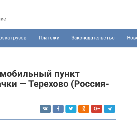
ние
озка грузов
Платежи
Законодательство
Нов
омобильный пункт
чки — Терехово (Россия-