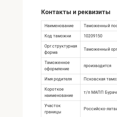
Контакты и реквизиты
Наименование
Таможенный по
Код таможни
10209150
Орг.структурная
Таможенный орг
форма
Таможенное
производится
оформление
Имя родителя
Псковская тамо
Короткое
т/п МАПП Бурач
наименование
Участок
Российско-латв
границы