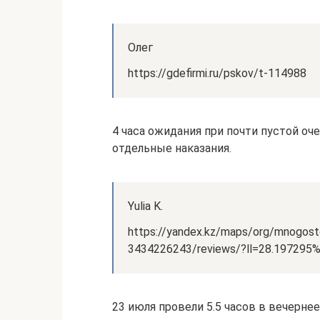
Олег
https://gdefirmi.ru/pskov/t-114988
4 часа ожидания при почти пустой о
отдельные наказания.
Yulia K.
https://yandex.kz/maps/org/mnogost
3434226243/reviews/?ll=28.197295
23 июля провели 5.5 часов в вечернее