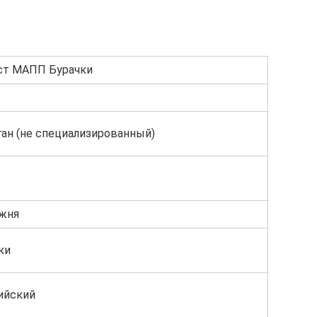
ст МАПП Бурачки
ан (не специализированный)
жня
ки
ийский