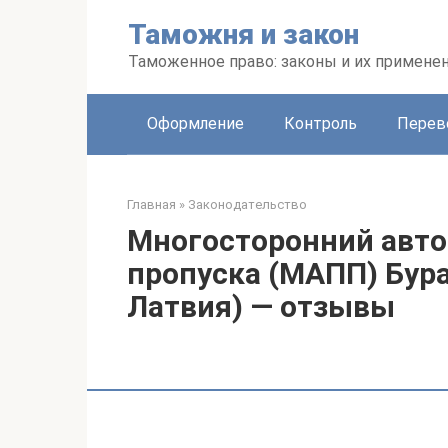
Перейти
Таможня и закон
к
контенту
Таможенное право: законы и их примене
Оформление
Контроль
Перев
Главная
»
Законодательство
Многосторонний авт
пропуска (МАПП) Бура
Латвия) — отзывы