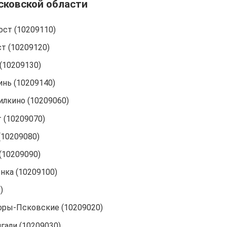
сковской области
ст (10209110)
т (10209120)
(10209130)
нь (10209140)
лкино (10209060)
 (10209070)
10209080)
(10209090)
ка (10209100)
)
ры-Псковские (10209020)
али (10209030)