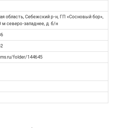
ая область, Себежский р-н, ГП «Сосновый бор»,
0 м северо-западнее, д. б/н
86
52
oms.ru/folder/144645