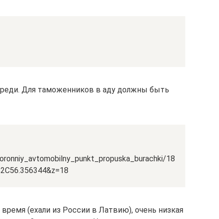
череди. Для таможенников в аду должны быть
oronniy_avtomobilny_punkt_propuska_burachki/18
%2C56.356344&z=18
 время (ехали из России в Латвию), очень низкая