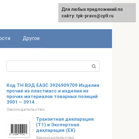
Для любых предложений по
сайту: tpk-pravo@cp9.ru
ости
Другое
Поиск:
Код ТН ВЭД ЕАЭС 3926909709 Изделия
прочие из пластмасс и изделия из
прочих материалов товарных позиций
3901 – 3914
Законодательство
Транзитная декларация
(T1) и Экспортная
декларация (EX)
Законодательство