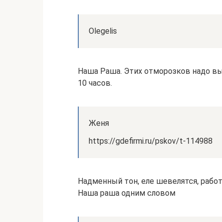
Olegelis
Наша Раша. Этих отморозков надо вы
10 часов.
Женя
https://gdefirmi.ru/pskov/t-114988
Надменный тон, еле шевелятся, рабо
Наша раша одним словом