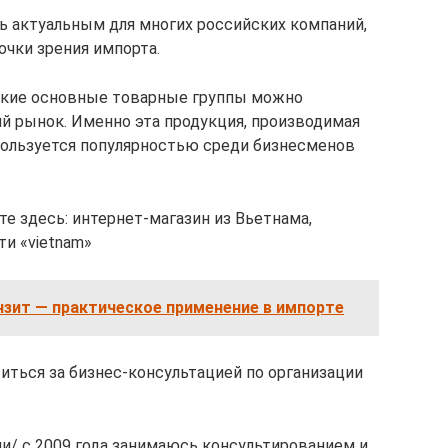
ь актуальным для многих российских компаний,
точки зрения импорта.
какие основные товарные группы можно
ий рынок. Именно эта продукция, производимая
 пользуется популярностью среди бизнесменов
е здесь: интернет-магазин из Вьетнама,
ти «vietnam»
зит — практическое применение в импорте
ться за бизнес-консультацией по организации
и/ c 2009 года занимаюсь консультированием и