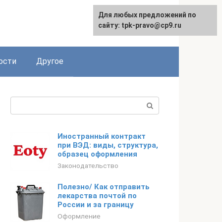
Для любых предложений по
сайту: tpk-pravo@cp9.ru
ости
Другое
Поиск:
Иностранный контракт
при ВЭД: виды, структура,
образец оформления
Законодательство
Полезно/ Как отправить
лекарства почтой по
России и за границу
Оформление