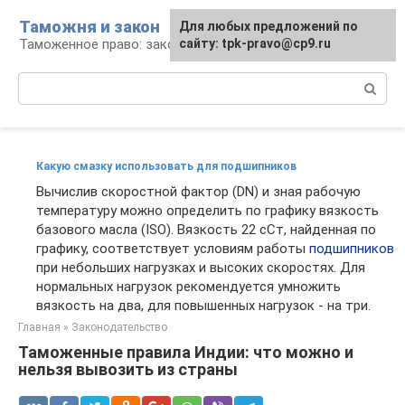
Перейти
Таможня и закон
Для любых предложений по
к
Таможенное право: законы и их применение
сайту: tpk-pravo@cp9.ru
контенту
Поиск:
Какую смазку использовать для подшипников
Вычислив скоростной фактор (DN) и зная рабочую
температуру можно определить по графику вязкость
базового масла (ISO). Вязкость 22 сСт, найденная по
графику, соответствует условиям работы
подшипников
при небольших нагрузках и высоких скоростях. Для
нормальных нагрузок рекомендуется умножить
вязкость на два, для повышенных нагрузок - на три.
Главная
»
Законодательство
Таможенные правила Индии: что можно и
нельзя вывозить из страны