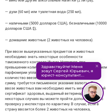
— вино или другие алкогольные напитки (2 литра);
— духи (60 мл) или туалетная вода (250 мл);
— наличными (5000 долларов США), безналичными (10000
долларов США $);
— домашние животные (2 животных на человека).
При ввозе вышеуказанных предметов и животных
необходимо знать некоторые особенности
таможенного контроля Индии. Например, при
превышении количества ввезенных сигарет, алкоголя или
парфюмерии уплачивается таможенная пошлина. Если
количество ввезенных денег превышает допустимую
сумму, требуется письменное указание валюты. При
ввозе животных вам необходимо иметь международный
сертификат здоровья, выданный ветеринаром, а в
некоторых случаях вы можете пройти дополнительную
проверку у инспектора по карантину. В случае, если в
страну ввозится более 2 животных на человека,