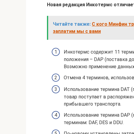
Новая редакция Инкотермс отличае
Читайте также:
С кого Минфин тр
заплатим мы с вами
Инкотермс содержит 11 терми
положения – DAP (поставка до 
Возможно применение данных
Отмена 4 терминов, использова
Использование термина DAT (
товар поступает в распоряже
прибывшего транспорта.
Использование термина DAP (п
терминам: DAF, DES и DDU.
По-новому установлены затрат