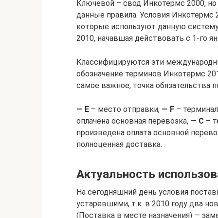
Ключевой – свод Инкотермс 2000, но 
данные правила. Условия Инкотермс 
которые используют данную систему
2010, начавшая действовать с 1-го ян
Классифицируются эти международные п
обозначение терминов Инкотермс 201
самое важное, точка обязательства п
— E
– место отправки,
— F
– терминал
оплачена основная перевозка,
— C
– т
произведена оплата основной перево
полноценная доставка.
Актуальность использов
На сегодняшний день условия поста
устаревшими, т.к. в 2010 году два но
(Поставка в месте назначения) — за