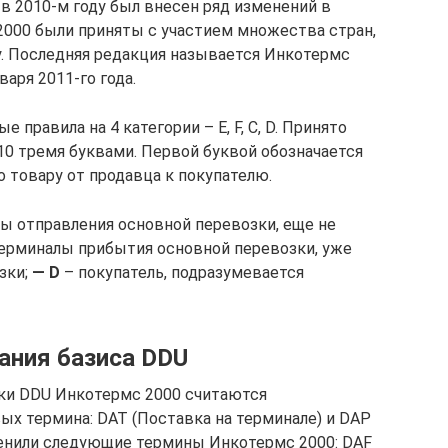
в 2010-м году был внесен ряд изменений в
2000 были приняты с участием множества стран,
. Последняя редакция называется Инкотермс
варя 2011-го года.
равила на 4 категории – E, F, C, D. Принято
0 тремя буквами. Первой буквой обозначается
о товару от продавца к покупателю.
ы отправления основной перевозки, еще не
ерминалы прибытия основной перевозки, уже
зки;
— D
– покупатель, подразумевается
ания базиса DDU
вки DDU Инкотермс 2000 считаются
вых термина: DAT (Поставка на терминале) и DAP
менили следующие термины Инкотермс 2000: DAF