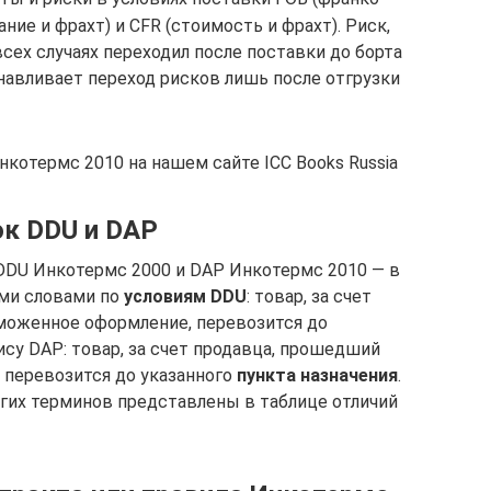
ание и фрахт) и CFR (стоимость и фрахт). Риск,
всех случаях переходил после поставки до борта
навливает переход рисков лишь после отгрузки
котермс 2010 на нашем сайте ICC Books Russia
ок DDU и DAP
DDU Инкотермс 2000 и DAP Инкотермс 2010 — в
ми словами по
условиям DDU
: товар, за счет
моженное оформление, перевозится до
зису DAP: товар, за счет продавца, прошедший
 перевозится до указанного
пункта назначения
.
угих терминов представлены в таблице отличий