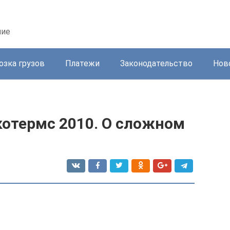
ние
озка грузов
Платежи
Законодательство
Нов
котермс 2010. О сложном