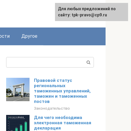
Для любых предложений по
сайту: tpk-pravo@cp9.ru
ости
Другое
Поиск:
Правовой статус
региональных
таможенных управлений,
таможен и таможенных
постов
Законодательство
Для чего необходима
электронная таможенная
декларация