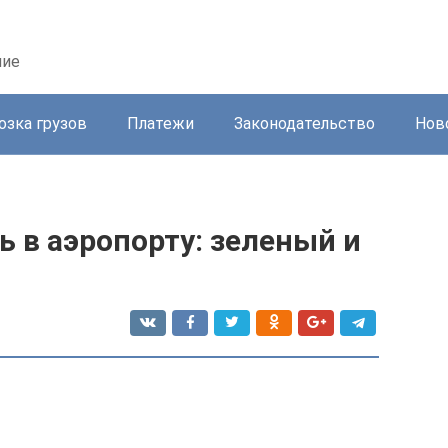
ние
озка грузов
Платежи
Законодательство
Нов
 в аэропорту: зеленый и