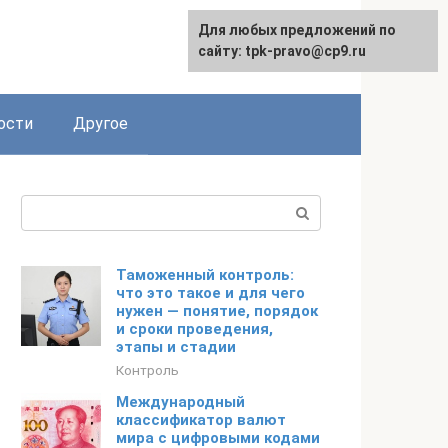
Для любых предложений по
сайту: tpk-pravo@cp9.ru
ости
Другое
Поиск:
Таможенный контроль:
что это такое и для чего
нужен — понятие, порядок
и сроки проведения,
этапы и стадии
Контроль
Международный
классификатор валют
мира с цифровыми кодами