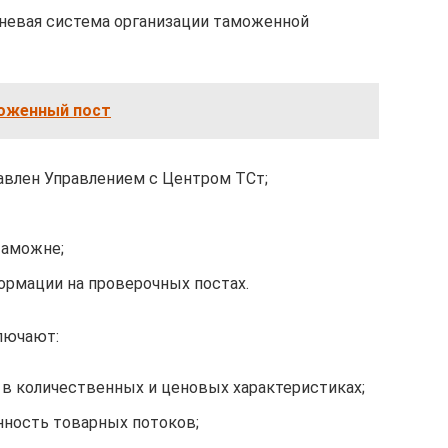
вневая система организации таможенной
оженный пост
влен Управлением с Центром ТСт;
таможне;
ормации на проверочных постах.
лючают:
в количественных и ценовых характеристиках;
ность товарных потоков;