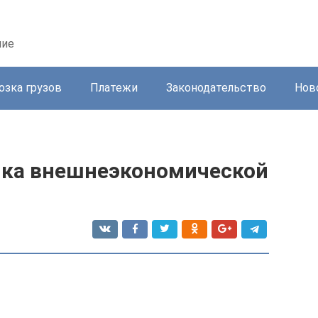
ние
озка грузов
Платежи
Законодательство
Нов
ика внешнеэкономической