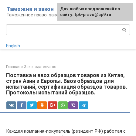
Перейти
Таможня и закон
Для любых предложений по
Для любых предложений по
к
Таможенное право: законы и их применение
сайту:
сайту: tpk-pravo@cp9.ru
[email protected]
контенту
Поиск:
English
Главная
»
Законодательство
Поставка и ввоз образцов товаров из Китая,
стран Азии и Европы. Ввоз образцов для
испытаний, сертификация образцов товаров.
Протоколы испытаний образцов.
Каждая компания-покупатель (резидент РФ) работая с