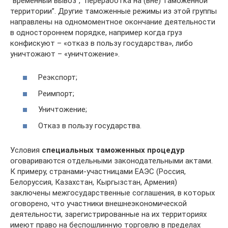
“временный вывоз”, “переработка на (вне) таможенной
территории”. Другие таможенные режимы из этой группы
направлены на одномоментное окончание деятельности
в одностороннем порядке, например когда груз
конфискуют – «отказ в пользу государства», либо
уничтожают – «уничтожение».
Реэкспорт;
Реимпорт;
Уничтожение;
Отказ в пользу государства.
Условия
специальных таможенных процедур
оговариваются отдельными законодательными актами.
К примеру, странами-участницами ЕАЭС (Россия,
Белоруссия, Казахстан, Кыргызстан, Армения)
заключены межгосударственные соглашения, в которых
оговорено, что участники внешнеэкономической
деятельности, зарегистрированные на их территориях
имеют право на беспошлинную торговлю в пределах