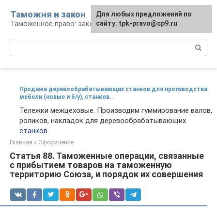
Перейти
Таможня и закон
Для любых предложений по
к
Таможенное право: законы и их применение
сайту: tpk-pravo@cp9.ru
контенту
Поиск:
Продажа деревообрабатывающих станков для производства
мебели (новые и б/у), станков..
Тележки межцеховые. Производим гуммирование валов,
роликов, накладок для деревообрабатывающих
станков
.
Главная
»
Оформление
Статья 88. Таможенные операции, связанные
с прибытием товаров на таможенную
территорию Союза, и порядок их совершения