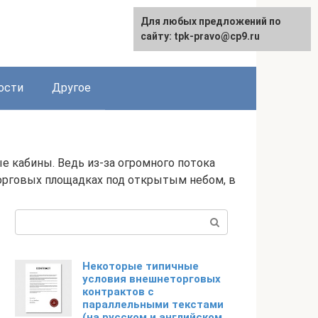
Для любых предложений по
сайту: tpk-pravo@cp9.ru
ости
Другое
 кабины. Ведь из-за огромного потока
орговых площадках под открытым небом, в
Поиск:
Некоторые типичные
условия внешнеторговых
контрактов с
параллельными текстами
(на русском и английском