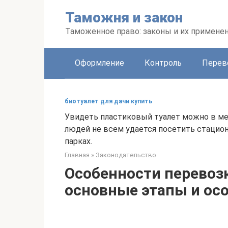
Перейти
Таможня и закон
к
контенту
Таможенное право: законы и их примене
Оформление
Контроль
Перев
биотуалет для дачи купить
Увидеть пластиковый туалет можно в мес
людей не всем удается посетить стацио
парках.
Главная
»
Законодательство
Особенности перевоз
основные этапы и ос