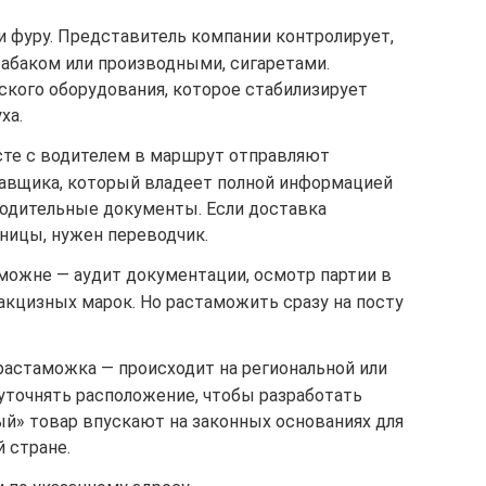
и фуру. Представитель компании контролирует,
табаком или производными, сигаретами.
ского оборудования, которое стабилизирует
ха.
сте с водителем в маршрут отправляют
авщика, который владеет полной информацией
водительные документы. Если доставка
ницы, нужен переводчик.
аможне — аудит документации, осмотр партии в
 акцизных марок. Но растаможить сразу на посту
растаможка — происходит на региональной или
уточнять расположение, чтобы разработать
й» товар впускают на законных основаниях для
й стране.