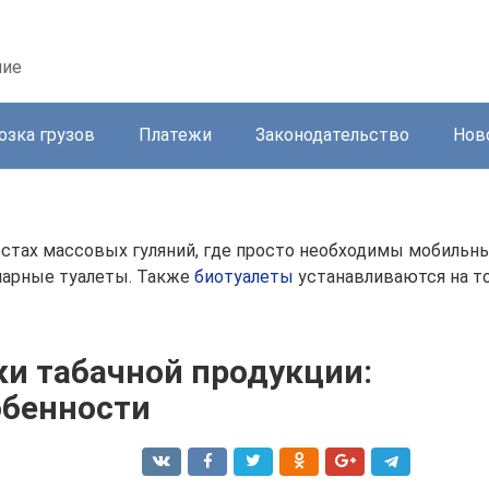
ние
озка грузов
Платежи
Законодательство
Нов
тах массовых гуляний, где просто необходимы мобильные
нарные туалеты. Также
биотуалеты
устанавливаются на т
ки табачной продукции:
обенности