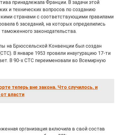
атива принадлежала Франции. В задачи этой
ких и технических вопросов по созданию
скими странами с соответствующими правилами
провела 6 заседаний, на которых определились
 таможенного законодательства.
уппы на Брюссельской Конвенции был создан
СТС). В январе 1953 провели инаугурацию 17-ти
вет. В 90-х СТС переименовали во Всемирную
орте теперь вне закона. Что случилось, и
 от власти
женная организация включила в свой состав