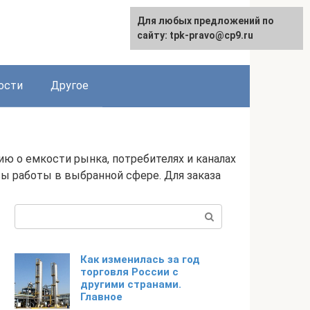
Для любых предложений по
сайту: tpk-pravo@cp9.ru
ости
Другое
ю о емкости рынка, потребителях и каналах
вы работы в выбранной сфере. Для заказа
Поиск:
Как изменилась за год
торговля России с
другими странами.
Главное